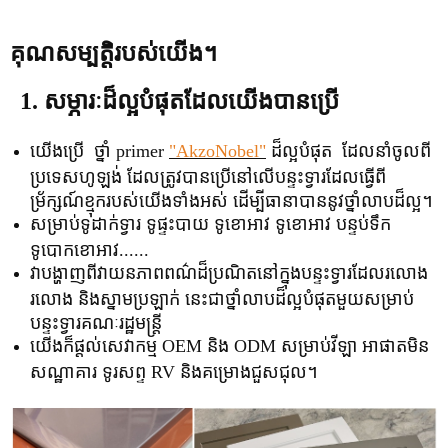
គុណសម្បត្តិរបស់យើង។
1. សម្ភារៈដ៏ល្អបំផុតដែលយើងបានប្រើ
យើងប្រើ ថ្នាំ primer
"AkzoNobel"
ដ៏ល្អបំផុត ដែលនាំចូលពី
ប្រទេសហូឡង់ ដែលត្រូវបានប្រើនៅលើបន្ទះទ្វារដែលធ្វើពី
ម្រ័ក្សណ៍ខ្មុករបស់យើងទាំងអស់ ដើម្បីធានាបាននូវថ្នាំលាបដ៏ល្អ។
សម្រាប់ទូដាក់ទ្វារ ទូផ្ទះបាយ ទូខោអាវ ទូខោអាវ បន្ទប់ទឹក
ទូបោកខោអាវ......
វាបង្ហាញពីវាយនភាពពណ៌ដ៏ប្រណិតនៅក្នុងបន្ទះទ្វារដែលរលោង
រលោង និងស្នាមប្រឡាក់ នេះជាថ្នាំលាបដ៏ល្អបំផុតមួយសម្រាប់
បន្ទះទ្វារគណៈរដ្ឋមន្ត្រី
យើងក៏ផ្តល់សេវាកម្ម OEM និង ODM សម្រាប់វីឡា អាផាតមិន
សណ្ឋាគារ ទូរសព្ទ RV និងគម្រោងជួសជុល។