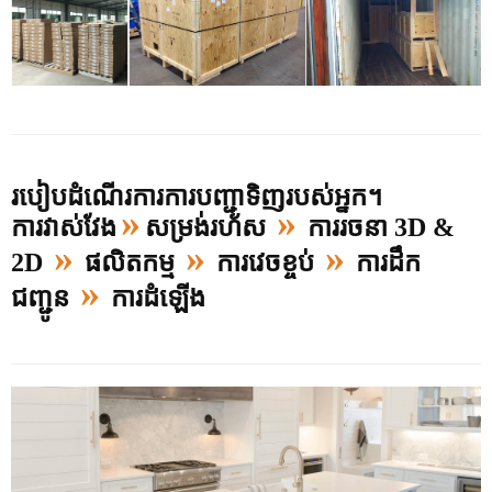
របៀបដំណើរការការបញ្ជាទិញរបស់អ្នក។
»
»
ការវាស់វែង
សម្រង់រហ័ស
ការរចនា 3D &
»
»
»
2D
ផលិតកម្ម
ការវេចខ្ចប់
ការដឹក
»
ជញ្ជូន
ការដំឡើង