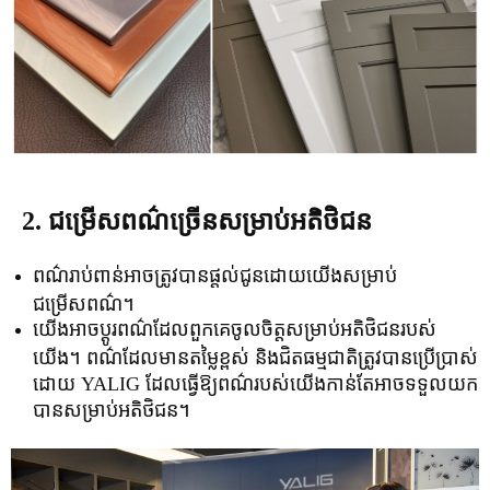
2. ជម្រើសពណ៌ច្រើនសម្រាប់អតិថិជន
ពណ៌រាប់ពាន់អាចត្រូវបានផ្តល់ជូនដោយយើងសម្រាប់
ជម្រើសពណ៌។
យើងអាចប្ដូរពណ៌ដែលពួកគេចូលចិត្តសម្រាប់អតិថិជនរបស់
យើង។ ពណ៌ដែលមានតម្លៃខ្ពស់ និងជិតធម្មជាតិត្រូវបានប្រើប្រាស់
ដោយ YALIG ដែលធ្វើឱ្យពណ៌របស់យើងកាន់តែអាចទទួលយក
បានសម្រាប់អតិថិជន។