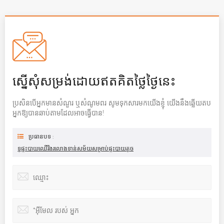
ស្នើសុំសម្រង់ដោយឥតគិតថ្លៃថ្ងៃនេះ
ប្រសិនបើអ្នកមានសំណួរ ឬសំណូមពរ សូមទុកសារមកយើងខ្ញុំ យើងនឹងឆ្លើយតប
អ្នកឱ្យបានឆាប់តាមដែលអាចធ្វើបាន!
ប្រធានបទ :
ទូផ្ទះបាយឈើរឹងរលោងទាន់សម័យសម្រាប់ផ្ទះបាយតូច