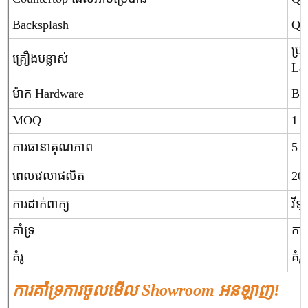
Backsplash
Qua
ប្រ
គ្រឿងបន្លាស់
Laz
ម៉ាក Hardware
Blu
MOQ
1 
ការធានា​គុណភាព
5 ឆ្ន
ពេលវេលាផលិត
20-2
ការដាក់ពាក្យ
វីឡ
គាំទ្រ
កា
គំរូ
គំ
ការគាំទ្រការចូលមើល Showroom អនឡាញ!