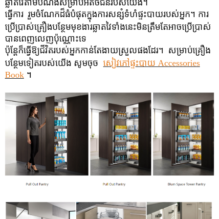
ឆ្លាតវៃតាមបំណងសម្រាប់អតិថិជនរបស់យើង។
ធ្វើការ
រួមចំណែកដ៏ធំបំផុតក្នុងការសន្សំទំហំផ្ទះបាយរបស់អ្នក។ ការ
ប្រើប្រាស់គ្រឿងបន្ថែមមុខងារឆ្លាតវៃទាំងនេះមិនត្រឹមតែអាចប្រើប្រាស់
បានពេញលេញប៉ុណ្ណោះទេ
ប៉ុន្តែក៏ធ្វើឱ្យជីវិតរបស់អ្នកកាន់តែងាយស្រួលផងដែរ។
សម្រាប់​គ្រឿង​
បន្ថែម​ទៀត​របស់​យើង សូម​ចុច
​សៀវភៅ​ផ្ទះបាយ Accessories
Book
។