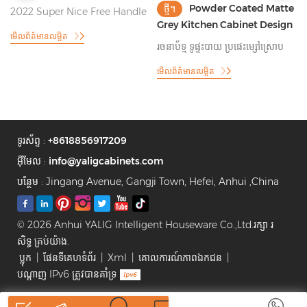
Powder Coated Matte
ថ្មី។
2022 Super Nice Free Handle
Grey Kitchen Cabinet Design
Design ទូផ្ទះបាយ
មើលព័ត៌មានលម្អិត
ជ
រចនាប័ទ្ម ទូផ្ទះបាយ ប្រផេះម្សៅស្រោប
ដោយស្នាមម្រាមដៃ
មើលព័ត៌មានលម្អិត
ទូរស័ព្ទ :
+8618856917209
អ៊ីមែល :
info@yaligcabinets.com
បន្ថែម : Jingang Avenue, Gangji Town, Hefei, Anhui ,China
© 2026 Anhui YALIG Intelligent Houseware Co.,Ltd.រក្សា រ
សិទ្ធ គ្រប់យ៉ាង.
ប្លុក
|
ផែនទីគេហទំព័រ
|
Xml
|
គោលការណ៍​ភាព​ឯកជន
|
បណ្តាញ IPv6 ត្រូវបានគាំទ្រ