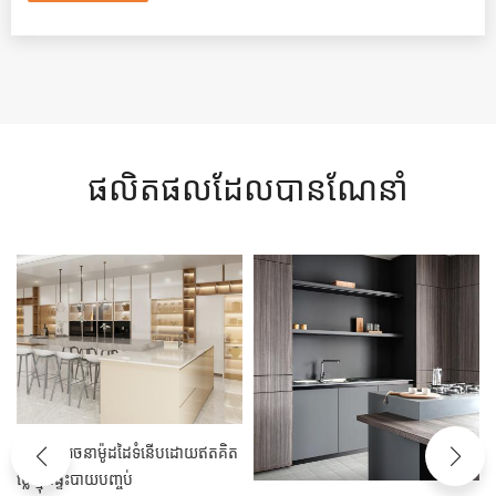
ផលិតផលដែលបានណែនាំ
រចនាម៉ូដដៃទំនើបដោយឥតគិត
ថ្មី។
ថ្លៃ ខ្មុកផ្ទះបាយបញ្ចប់