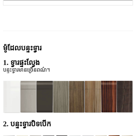
ម៉ូដែលបន្ទះទ្វារ
1. ទ្វារផ្ទះល្វែង
បន្ទះទ្វារមានច្រើនពណ៌។
2. បន្ទះទ្វារបិទបើក