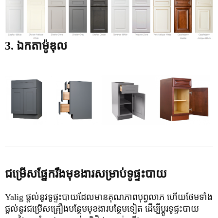
3. ឯកតាម៉ូឌុល
ជម្រើសផ្នែករឹងមុខងារសម្រាប់ទូផ្ទះបាយ
Yalig ផ្តល់នូវទូផ្ទះបាយដែលមានគុណភាពបុព្វលាភ ហើយថែមទាំង
ផ្តល់នូវជម្រើសគ្រឿងបន្ថែមមុខងារបន្ថែមទៀត ដើម្បីប្ដូរទូផ្ទះបាយ