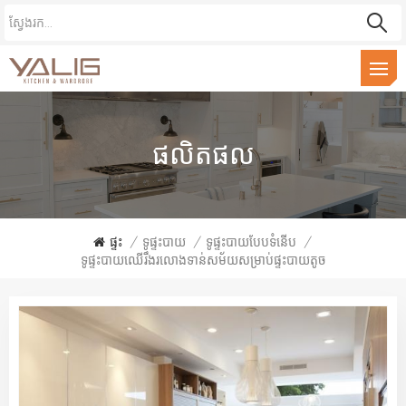
ផលិតផល
ផ្ទះ
/
ទូផ្ទះបាយ
/
ទូផ្ទះបាយបែបទំនើប
/
ទូផ្ទះបាយឈើរឹងរលោងទាន់សម័យសម្រាប់ផ្ទះបាយតូច