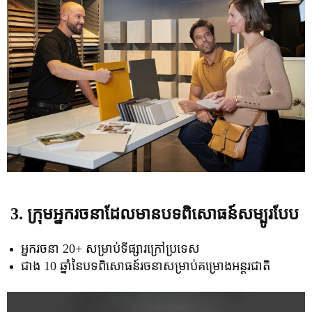
3. ក្រុមអ្នករចនាដែលមានបទពិសោធន៍សម្បូរបែប
អ្នករចនា 20+ សម្រាប់ទីផ្សារក្រៅប្រទេស
ជាង 10 ឆ្នាំនៃបទពិសោធន៍រចនាសម្រាប់គម្រោងអន្តរជាតិ