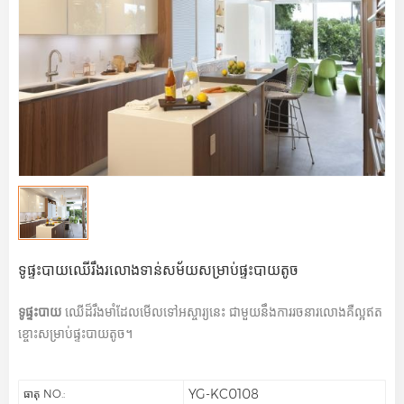
ទូផ្ទះបាយឈើរឹងរលោងទាន់សម័យសម្រាប់ផ្ទះបាយតូច
ទូផ្ទះបាយ
ឈើដ៏រឹងមាំដែលមើលទៅអស្ចារ្យនេះ ជាមួយនឹងការរចនារលោងគឺល្អឥត
ខ្ចោះសម្រាប់ផ្ទះបាយតូច។
YG-KC0108
ធាតុ NO.: