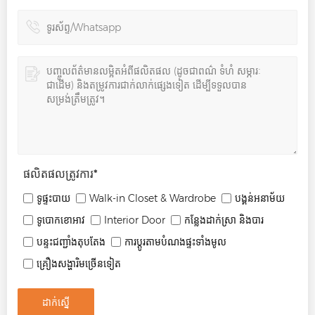
ផលិតផលត្រូវការ
*
ទូផ្ទះបាយ
Walk-in Closet & Wardrobe
បង្គន់អនាម័យ
ទូបោកខោអាវ
Interior Door
កន្លែងដាក់ស្រា និងបារ
បន្ទះជញ្ជាំងតុបតែង
ការប្ដូរតាមបំណងផ្ទះទាំងមូល
គ្រឿងសង្ហារិមច្រើនទៀត
ដាក់ស្នើ