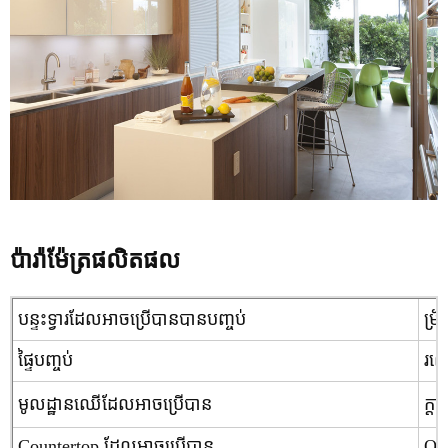
ប៉ារ៉ាម៉ែត្រផលិតផល
បន្ទះទ្វារដែលអាចប្រើបានបានបញ្ចប់
ម្រ
ផ្ទៃបញ្ចប់
រលោ
មូលដ្ឋានឈើដែលអាចប្រើបាន
ក្ត
Countertop ដែលអាចប្រើបាន
Qua