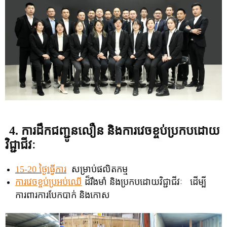
4. ការដឹកជញ្ជូនលឿន និងការវេចខ្ចប់ប្រកបដោយ
វិជ្ជាជីវៈ
15-20 ថ្ងៃធ្វើការ
សម្រាប់ផលិតកម្ម
ការវេចខ្ចប់ប្រអប់ឈើ
ដ៏រឹងមាំ និងប្រកបដោយវិជ្ជាជីវៈ ដើម្បី
ការពារការបែកបាក់ និងកោស