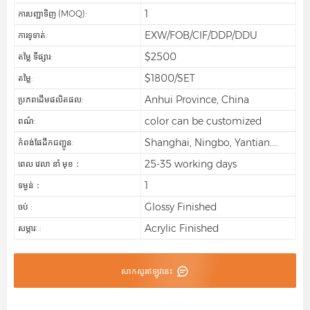
1
ការបញ្ជាទិញ (MOQ):
EXW/FOB/CIF/DDP/DDU
ការទូទាត់:
$2500
តម្លៃ ទីផ្សារ:
$1800/SET
តម្លៃ:
Anhui Province, China
ប្រភពដើមផលិតផល:
color can be customized
ពណ៌:
Shanghai, Ningbo, Yantian....
កំពង់ផែដឹកជញ្ជូន:
25-35 working days
ពេល វេលា នាំ មុខ：
1
ទម្ងន់：
Glossy Finished
ចប់ :
Acrylic Finished
សម្ភារៈ :
សាកសួរឥឡូវនេះ