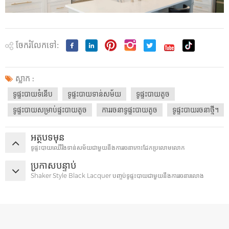
ចែករំលែកទៅ:
ស្លាក :
ទូផ្ទះបាយទំនើប
ទូផ្ទះបាយទាន់សម័យ
ទូផ្ទះបាយតូច
ទូផ្ទះបាយសម្រាប់ផ្ទះបាយតូច
ការរចនាទូផ្ទះបាយតូច
ទូផ្ទះបាយរចនាថ្មី។
អត្ថបទមុន
ទូផ្ទះបាយឈើរឹងទាន់សម័យជាមួយនឹងការរចនាកោះដែកប្រលោមលោក
ប្រកាសបន្ទាប់
Shaker Style Black Lacquer បញ្ចប់ទូផ្ទះបាយជាមួយនឹងការរចនារលោង