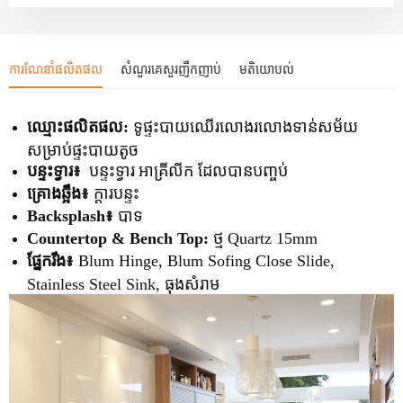
ការណែនាំផលិតផល
សំណួរគេសួរញឹកញាប់
មតិយោបល់
ឈ្មោះផលិតផល:
ទូផ្ទះបាយឈើរលោងរលោងទាន់សម័យ
សម្រាប់ផ្ទះបាយតូច
បន្ទះទ្វារ៖
បន្ទះទ្វារ
អាគ្រីលីក ដែលបានបញ្ចប់
គ្រោងឆ្អឹង៖
ក្តារបន្ទះ
Backsplash៖
បាទ
Countertop & Bench Top:
ថ្ម Quartz 15mm
ផ្នែករឹង៖
Blum Hinge, Blum Sofing Close Slide,
Stainless Steel Sink, ធុងសំរាម