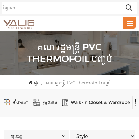
គណៈរដ្ឋមន្ត្រី PVC
THERMOFOIL បញ្ចប់
ផ្ទះ
/
គណៈរដ្ឋមន្ត្រី PVC Thermofoil បញ្ចប់
ទាំងអស់។
ទូផ្ទះបាយ
Walk-in Closet & Wardrobe
✕
តម្រង()