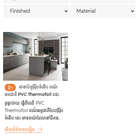
រចនាប័ទ្មអ៊ឺរ៉ុបទំនើប ពណ៌
ថ្មី។
ធម្មជាតិ PVC Thermofoil ទូផ្ទះ
បាយឈើរឹង
ទូផ្ទះបាយ ធ្វើពីឈើ PVC
Thermofoil ពណ៍ធម្មជាតិបែបអ៊ឺរ៉ុប
ទំនើប នេះ មានពណ៌ដែលនៅជិតធ...
មើលព័ត៌មានលម្អិត