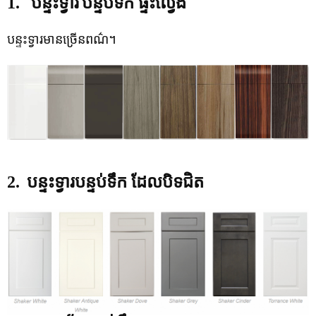
1.
បន្ទះទ្វារ
បន្ទប់ទឹក ផ្ទះល្វែង
បន្ទះទ្វារមានច្រើនពណ៌។
2.
បន្ទះទ្វារបន្ទប់ទឹក ដែលបិទជិត