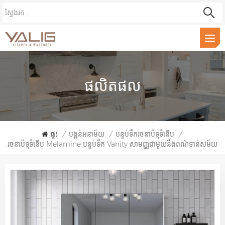
ផលិតផល
ផ្ទះ
/
បង្គន់អនាម័យ
/
បន្ទប់ទឹករចនាប័ទ្មទំនើប
/
រចនាប័ទ្មទំនើប Melamine បន្ទប់ទឹក Vanity សាមញ្ញជាមួយនឹងពណ៌ទាន់សម័យ