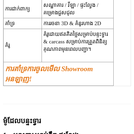
សណ្ឋាគារ / វីឡា / ផ្ទះល្វែង /
ការដាក់ពាក្យ
គម្រោងជួសជុល
គាំទ្រ
ការរចនា 3D & គំនូរហាង 2D
គំរូដោយឥតគិតថ្លៃសម្រាប់បន្ទះទ្វារ
& carcass សម្រាប់ការត្រួតពិនិត្យ
គំរូ
គុណភាពមុនពេលបញ្ជា។
ការគាំទ្រការចូលមើល Showroom
អនឡាញ!
ម៉ូដែលបន្ទះទ្វារ