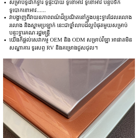
សម្រាប់ទូដាក់ទ្វារ ទូផ្ទះបាយ ទូខោអាវ ទូខោអាវ បន្ទប់ទឹក
ទូបោកខោអាវ......
វាបង្ហាញពីវាយនភាពពណ៌ដ៏ប្រណិតនៅក្នុងបន្ទះទ្វារដែលរលោង
រលោង និងស្នាមប្រឡាក់ នេះជាថ្នាំលាបដ៏ល្អបំផុតមួយសម្រាប់
បន្ទះទ្វារគណៈរដ្ឋមន្ត្រី
យើងក៏ផ្តល់សេវាកម្ម OEM និង ODM សម្រាប់វីឡា អាផាតមិន
សណ្ឋាគារ ទូរសព្ទ RV និងគម្រោងជួសជុល។