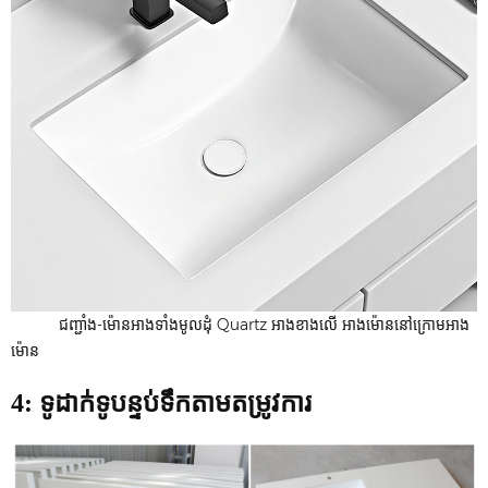
ជញ្ជាំង-ម៉ោនអាងទាំងមូលដុំ Quartz អាងខាងលើ អាងម៉ោននៅក្រោមអាង
ម៉ោន
4: ទូដាក់ទូបន្ទប់ទឹកតាមតម្រូវការ