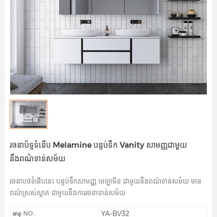
រចនាប័ទ្មទំនើប Melamine បន្ទប់ទឹក Vanity សាមញ្ញជាមួយ
នឹងពណ៌ទាន់សម័យ
រចនាបថទំនើបនេះ បន្ទប់ទឹកសាមញ្ញ មេឡាមីន ជាមួយនឹងពណ៌ទាន់សម័យ មាន
ពណ៌ស្រស់ស្អាត ជាមួយនឹងការរចនាទាន់សម័យ
YA-BV32
ធាតុ NO.: