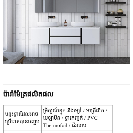
ប៉ារ៉ាម៉ែត្រផលិតផល
ម្រ័ក្សណ៍ខ្មុក និងម្សៅ / អាគ្រីលីក /
បន្ទះទ្វារដែលអាច
មេឡាមីន / ទ្វារកញ្ចក់ / PVC
ប្រើបានបានបញ្ចប់
Thermofoil / ជ័រលាប