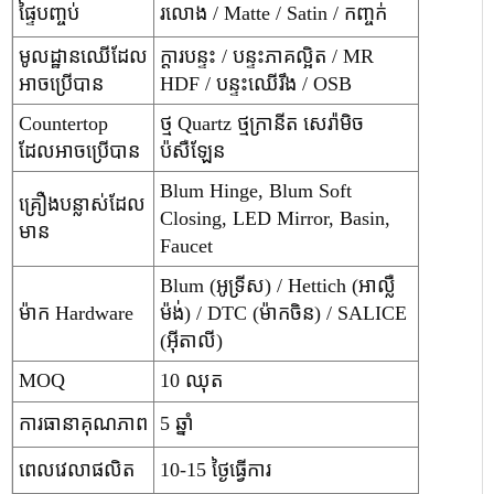
ផ្ទៃបញ្ចប់
រលោង / Matte / Satin / កញ្ចក់
មូលដ្ឋានឈើដែល
ក្តារបន្ទះ / បន្ទះភាគល្អិត / MR
អាចប្រើបាន
HDF / បន្ទះឈើរឹង / OSB
Countertop
ថ្ម Quartz ថ្មក្រានីត សេរ៉ាមិច
ដែលអាចប្រើបាន
ប៉សឺឡែន
Blum Hinge, Blum Soft
គ្រឿងបន្លាស់ដែល
Closing, LED Mirror, Basin,
មាន
Faucet
Blum (អូទ្រីស) / Hettich (អាល្លឺ
ម៉ាក Hardware
ម៉ង់) / DTC (ម៉ាកចិន) / SALICE
(អ៊ីតាលី)
MOQ
10 ឈុត
ការធានា​គុណភាព
5 ឆ្នាំ
ពេលវេលាផលិត
10-15 ថ្ងៃធ្វើការ