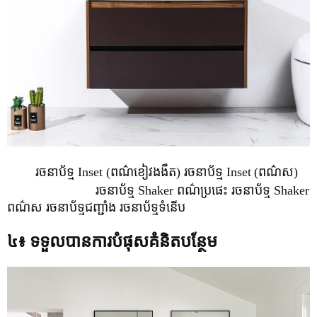
រចនាប័ទ្ម Inset (ពណ៌ខៀវងងឹត) រចនាប័ទ្ម Inset
(ពណ៌ស)
រចនាប័ទ្ម Shaker ពណ៌ប្រផេះ រចនាប័ទ្ម Shaker
ពណ៌ស រចនាប័ទ្មជញ្ជាំង រចនាប័ទ្មទំនើប
៤៖ ទទួលបានការបំផុសគំនិតបន្ថែម