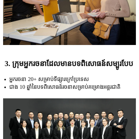
3. ក្រុមអ្នករចនាដែលមានបទពិសោធន៍សម្បូរបែប
អ្នករចនា 20+ សម្រាប់ទីផ្សារក្រៅប្រទេស
ជាង 10 ឆ្នាំនៃបទពិសោធន៍រចនាសម្រាប់គម្រោងអន្តរជាតិ