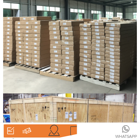
ផ្ទះ
ផលិតផល
WHATSAPP