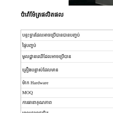
ប៉ារ៉ាម៉ែត្រផលិតផល
បន្ទះទ្វារដែលអាចប្រើបានបានបញ្ចប់
ផ្ទៃបញ្ចប់
មូលដ្ឋានឈើដែលអាចប្រើបាន
គ្រឿងបន្លាស់ដែលមាន
ម៉ាក Hardware
MOQ
ការធានា​គុណភាព
ពេលវេលាផលិត