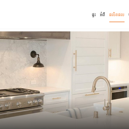
ផ្ទះ
អំពី
ផលិតផល