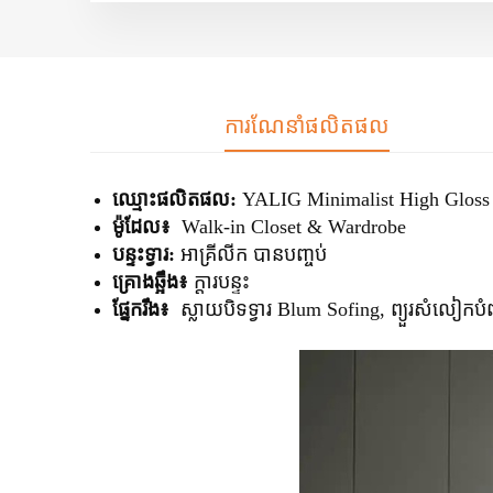
ការណែនាំផលិតផល
ឈ្មោះផលិតផល:
YALIG
Minimalist High Glos
ម៉ូដែល៖
Walk-in Closet & Wardrobe
បន្ទះទ្វារ:
អាគ្រីលីក
បានបញ្ចប់
គ្រោងឆ្អឹង៖
ក្តារបន្ទះ
ផ្នែករឹង៖
ស្លាយបិទទ្វារ Blum Sofing, ព្យួរសំលៀកបំពា