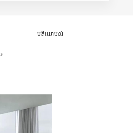
មតិយោបល់
ns