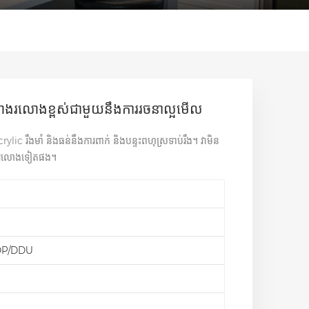
ងរលោងរលោងខ្ពស់ជាមួយនឹងការរចនាល្អមើល
acrylic រឹងមាំ និងធន់នឹងការពាក់ និងបន្ទះពហុស្រទាប់រឹង។ វាមិន
បរាងរលោងទៀតផង។
DP/DDU