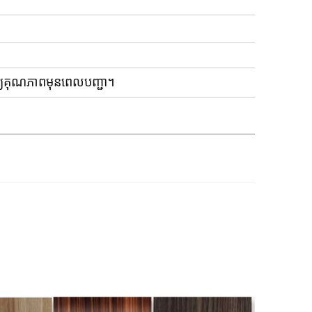
ការត្រួតពិនិត្យគុណភាពមុនពេលបញ្ជា។