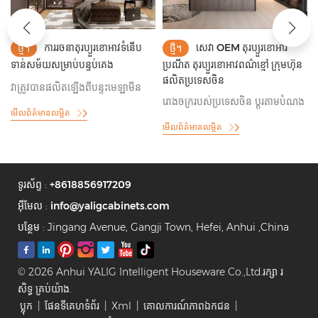
ការរចនាតុរប្យួរខោអាវទំនើប
សេវា OEM តុរប្យួរខោអាវ
ថ្មី។
ថ្មី។
រ
ទាន់សម័យសម្រាប់បន្ទប់គេង
ប្រណីត តុរប្យួរខោអាវពណ៌ខ្មៅ ក្រុមហ៊ុន
ផលិតប្រទេសចិន
វាត្រូវបានផលិតឡើងពីបន្ទះមេឡាមីន
ត
រោងចក្ររបស់ប្រទេសចិន ប្ដូរតាមបំណង
បន្ទះទ្វារកញ្ចក់ និងធ្នើរកញ្ចក់ និងអំពូល
ជ
មើលព័ត៌មានលម្អិត
ទូខោអាវពណ៌ខ្មៅ សម្រាប់បន្ទប់គេង
LED ដែលភ្ជាប់មកជាមួយ ហើយវាមាន
មើលព័ត៌មានលម្អិត
និងទូខោអាវ
សម្រាប់ប្ដូរតាមបំណងសម្រាប់ទូខោអាវ
បន្ទប់គេង និងទូខោអាវដើរចូល។
ទូរស័ព្ទ :
+8618856917209
អ៊ីមែល :
info@yaligcabinets.com
បន្ថែម : Jingang Avenue, Gangji Town, Hefei, Anhui ,China
© 2026 Anhui YALIG Intelligent Houseware Co.,Ltd.រក្សា រ
សិទ្ធ គ្រប់យ៉ាង.
ប្លុក
|
ផែនទីគេហទំព័រ
|
Xml
|
គោលការណ៍​ភាព​ឯកជន
|