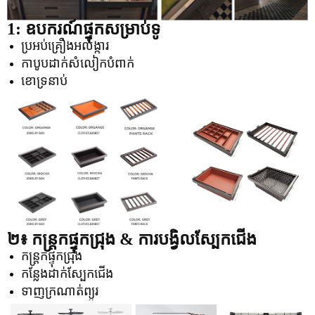
1: ឧបករណ៍ផ្ទុកសម្រាប់ទូ
ប្រអប់គ្រឿងអលង្ការ
កាបូបដាក់សំលៀកបំពាក់
ខោទ្រនាប់
២៖ កន្ត្រកផ្ទុកជ្រុង &
ការបង្វិលស្បែកជើង
កន្ត្រកផ្ទុកជ្រុង
កន្លែងដាក់ស្បែកជើង
ទាញក្រណាត់ព្យួរ