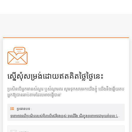
ស្នើសុំសម្រង់ដោយឥតគិតថ្លៃថ្ងៃនេះ
ប្រសិនបើអ្នកមានសំណួរ ឬសំណូមពរ សូមទុកសារមកយើងខ្ញុំ យើងនឹងឆ្លើយតប
អ្នកឱ្យបានឆាប់តាមដែលអាចធ្វើបាន!
ប្រធានបទ :
ទូខោអាវឈើប្រណិតរបស់អ៊ីតាលីស៊េរីចុងខ្ពស់ ទូឈើរឹង ដើរក្នុងទូខោអាវជាមួយអំពូល LED