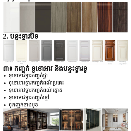
2. បន្ទះទ្វារបិទ
៣៖ កញ្ចក់
ទូខោអាវ និងបន្ទះទ្វារទូ
ទូខោអាវទ្វារកញ្ចក់ថ្លា
ទូខោអាវទ្វារកញ្ចក់ពណ៌ប្រផេះ
ទូខោអាវទ្វារកញ្ចក់ពណ៌ត្នោត
ទូខោអាវទ្វារកញ្ចក់ខ្មៅ
ទូកញ្ចក់ខាងមុខ