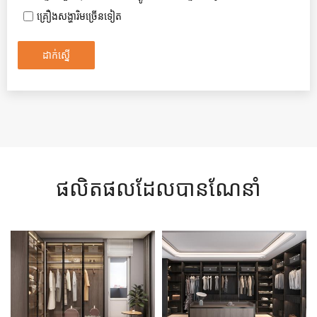
គ្រឿងសង្ហារិមច្រើនទៀត
ដាក់ស្នើ
ផលិតផលដែលបានណែនាំ