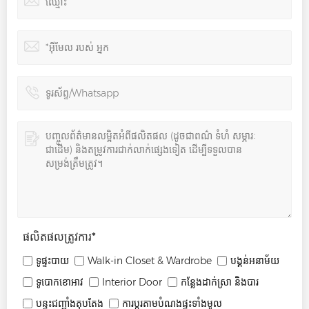
ផលិតផលត្រូវការ
*
ទូផ្ទះបាយ
Walk-in Closet & Wardrobe
បង្គន់អនាម័យ
ទូបោកខោអាវ
Interior Door
កន្លែងដាក់ស្រា និងបារ
បន្ទះជញ្ជាំងតុបតែង
ការប្ដូរតាមបំណងផ្ទះទាំងមូល