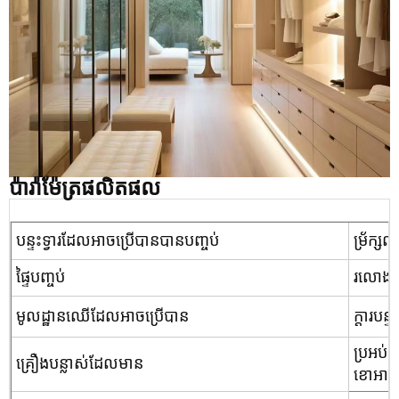
ប៉ារ៉ាម៉ែត្រផលិតផល
ម្រ័ក្ស
បន្ទះទ្វារដែលអាចប្រើបានបានបញ្ចប់
រលោង /
ផ្ទៃបញ្ចប់
មូលដ្ឋានឈើដែលអាចប្រើបាន
ក្តារបន
ប្រអប់ដ
គ្រឿងបន្លាស់ដែលមាន
ខោអាវ, 