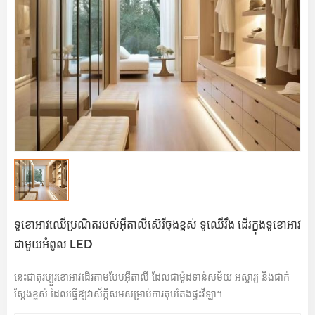
ទូខោអាវឈើប្រណិតរបស់អ៊ីតាលីស៊េរីចុងខ្ពស់ ទូឈើរឹង ដើរក្នុងទូខោអាវ
ជាមួយអំពូល LED
នេះជាតុរប្យួរខោអាវដើរតាមបែបអ៊ីតាលី ដែលជាម៉ូដទាន់សម័យ អស្ចារ្យ និងជាក់
ស្តែងខ្ពស់ ដែលធ្វើឱ្យវាស័ក្តិសមសម្រាប់ការតុបតែងផ្ទះវីឡា។