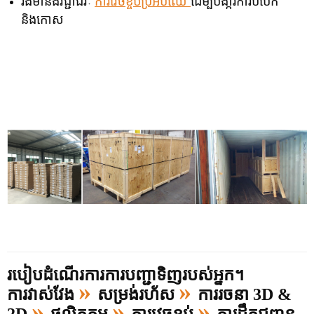
រឹងមាំនិងវិជ្ជាជីវៈ
ការវេចខ្ចប់ប្រអប់ឈើ
ដើម្បីបងា្ករការបំបែក
និងកោស
របៀបដំណើរការការបញ្ជាទិញរបស់អ្នក។
»
»
ការវាស់វែង
សម្រង់រហ័ស
ការរចនា 3D &
»
»
»
2D
ផលិតកម្ម
ការវេចខ្ចប់
ការដឹកជញ្ជូន