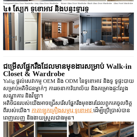
៤៖ ស្បែក
ទូខោអាវ និងបន្ទះទ្វារទូ
ជម្រើសផ្នែករឹងដែលមានមុខងារសម្រាប់ Walk-in
Closet & Wardrobe
Yalig ផ្តល់សេវាកម្ម OEM និង ODM នៃទូខោអាវ និងទូ ទូផ្ទះបាយ
សម្រាប់អតិថិជនម្នាក់ៗ ការរចនាការិយាល័យ និងគម្រោងផ្ទះល្វែង
សណ្ឋាគារ និងវីឡា។
អតិថិជនរបស់យើងអាចជ្រើសរើសផ្នែករឹងមុខងារដែលពួកគេចូលចិត្ត
ពីរបស់យើង។
កាតាឡុកគ្រឿងសម្ភារៈទូខោអាវ
ដើម្បីប្រើប្រាស់បាន
ពេញលេញ និងងាយស្រួលជាងមុន។