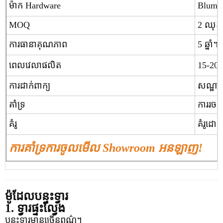
ម៉ាក Hardware
Blum (អ
MOQ
2 ឈុត
ការធានាគុណភាព
5 ឆ្នាំ។
ពេលវេលាផលិត
15-20 ថ្
សណ្ឋាគា
ការដាក់ពាក្យ
គាំទ្រ
ការរចន
គំរូ
គំរូដោយ
ការគាំទ្រការចូលមើល Showroom អនឡាញ!
ម៉ូដែលបន្ទះទ្វារ
1. ទ្វារផ្ទះល្វែង
បន្ទះទ្វារមានច្រើនពណ៌។