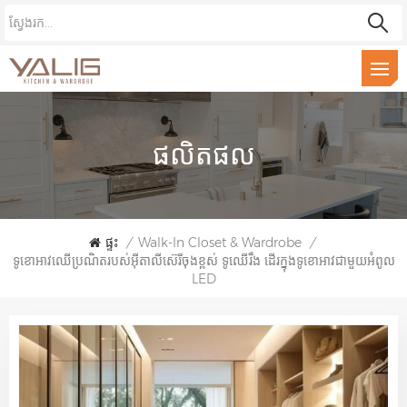
ផលិតផល
ផ្ទះ
/
Walk-In Closet & Wardrobe
/
ទូខោអាវឈើប្រណិតរបស់អ៊ីតាលីស៊េរីចុងខ្ពស់ ទូឈើរឹង ដើរក្នុងទូខោអាវជាមួយអំពូល
LED