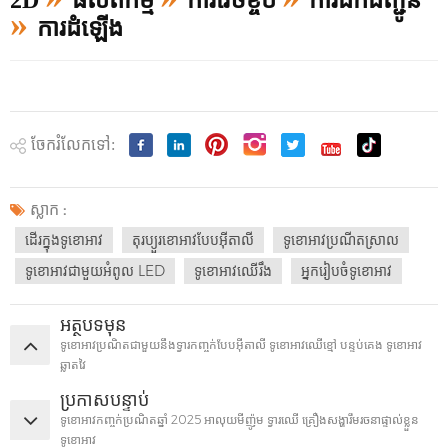
»
ការដំឡើង
ចែករំលែកទៅ:
ស្លាក :
ដើរក្នុងទូខោអាវ
តុរប្យួរខោអាវបែបអ៊ីតាលី
ទូខោអាវប្រណីតស្រាល
ទូខោអាវជាមួយអំពូល LED
ទូខោអាវឈើរឹង
អ្នករៀបចំទូខោអាវ
អត្ថបទមុន
ទូខោអាវប្រណិតជាមួយនឹងទ្វារកញ្ចក់បែបអ៊ីតាលី ទូខោអាវឈើខ្មៅ បន្ទប់គេង ទូខោអាវ
ឆ្លាតវៃ
ប្រកាសបន្ទាប់
ទូខោអាវកញ្ចក់ប្រណិតឆ្នាំ 2025 អាលុយមីញ៉ូម ទ្វារឈើ គ្រឿងសង្ហារឹមរចនាផ្ទាល់ខ្លួន
ទូខោអាវ