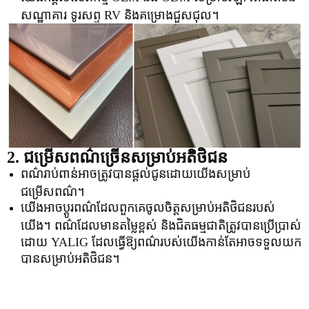
សណ្ឋាគារ ទូរសព្ទ RV និងគម្រោងជួសជុល។
2. ជម្រើសពណ៌ច្រើនសម្រាប់អតិថិជន
ពណ៌រាប់ពាន់អាចត្រូវបានផ្តល់ជូនដោយយើងសម្រាប់
ជម្រើសពណ៌។
យើងអាចប្ដូរពណ៌ដែលពួកគេចូលចិត្តសម្រាប់អតិថិជនរបស់
យើង។ ពណ៌ដែលមានតម្លៃខ្ពស់ និងជិតធម្មជាតិត្រូវបានប្រើប្រាស់
ដោយ YALIG ដែលធ្វើឱ្យពណ៌របស់យើងកាន់តែអាចទទួលយក
បានសម្រាប់អតិថិជន។