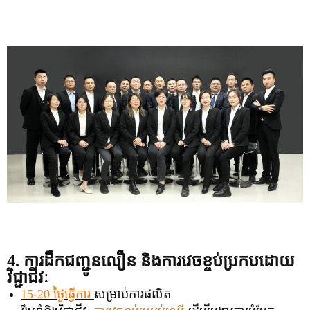
4. ការដឹកជញ្ជូនលឿន និងការវេចខ្ចប់ប្រកបដោយ
វិជ្ជាជីវៈ
15-20 ថ្ងៃធ្វើការ
សម្រាប់ការផលិត