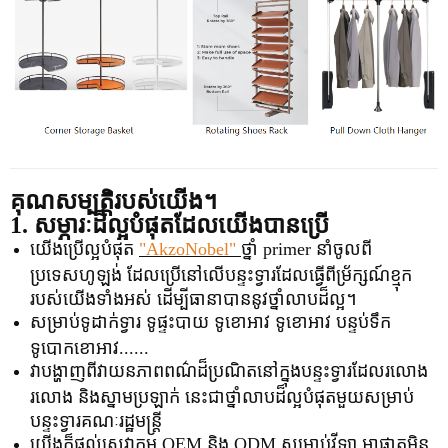
គុណសម្បត្តិរបស់យើង។
1. សម្ភារៈដ៏ល្អបំផុតដែលយើងបានប្រើ
យើងប្រើល្អបំផុត
"AkzoNobel"
ថ្នាំ primer នាំចូលពី
ប្រទេសហូឡង់ ដែលប្រើនៅលើបន្ទះទ្វារដែលធ្វើពីម្រ័ក្សណ៍ខ្មុក
របស់យើងទាំងអស់ ដើម្បីធានាបាននូវថ្នាំលាបដ៏ល្អ។
សម្រាប់ទូដាក់ទ្វារ ទូផ្ទះបាយ ទូខោអាវ ទូខោអាវ បន្ទប់ទឹក
ទូបោកខោអាវ......
វាបង្ហាញពីវាយនភាពពណ៌ដ៏ប្រណិតនៅក្នុងបន្ទះទ្វារដែលរលោង
រលោង និងស្នាមប្រឡាក់ នេះជាថ្នាំលាបដ៏ល្អបំផុតមួយសម្រាប់
បន្ទះទ្វារគណៈរដ្ឋមន្ត្រី
យើងក៏ផ្តល់សេវាកម្ម OEM និង ODM សម្រាប់វីឡា អាផាតមិន