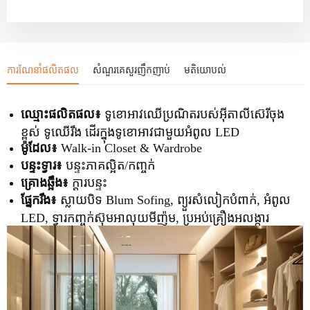
ការណែនាំផលិតផល
សំណួរគេសួរញឹកញាប់
មតិយោបល់
ឈ្មោះផលិតផល៖
ទូខោអាវឈើប្រណិតរបស់អ៊ីតាលីស៊េរីចុង
ខ្ពស់ ទូឈើរឹង ដើរក្នុងទូខោអាវជាមួយអំពូល LED
ម៉ូដែល៖
Walk-in Closet & Wardrobe
បន្ទះទ្វារ៖
បន្ទះភាគល្អិត/កញ្ចក់
គ្រោងឆ្អឹង៖
ក្តារបន្ទះ
ផ្នែករឹង៖
ស្លាយបិទ Blum Sofing, ព្យួរសំលៀកបំពាក់, អំពូល
LED, ទ្វារកញ្ចក់ស៊ុមអាលុយមីញ៉ូម, ប្រអប់គ្រឿងអលង្ការ