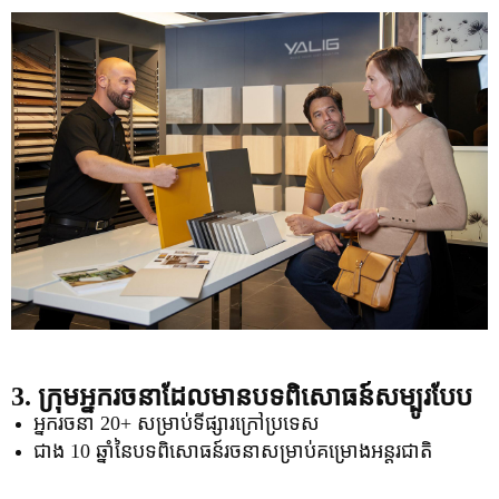
3. ក្រុមអ្នករចនាដែលមានបទពិសោធន៍សម្បូរបែប
អ្នករចនា 20+ សម្រាប់ទីផ្សារក្រៅប្រទេស
ជាង 10 ឆ្នាំនៃបទពិសោធន៍រចនាសម្រាប់គម្រោងអន្តរជាតិ