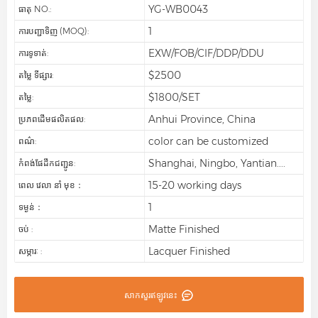
YG-WB0043
ធាតុ NO.:
1
ការបញ្ជាទិញ (MOQ):
EXW/FOB/CIF/DDP/DDU
ការទូទាត់:
$2500
តម្លៃ ទីផ្សារ:
$1800/SET
តម្លៃ:
Anhui Province, China
ប្រភពដើមផលិតផល:
color can be customized
ពណ៌:
Shanghai, Ningbo, Yantian....
កំពង់ផែដឹកជញ្ជូន:
15-20 working days
ពេល វេលា នាំ មុខ：
1
ទម្ងន់：
Matte Finished
ចប់ :
Lacquer Finished
សម្ភារៈ :
សាកសួរឥឡូវនេះ