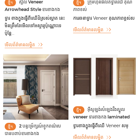
ស្ទីល Veneer
ក្រុមហ៊ុនផលិតទ្វារឈើ គុណ
ថ្មី។
ថ្មី។
Arrowhead Style ទ្វារខាងក្នុង
ភាពខ្ពស់
ទ្វារ ខាងក្នុងធ្វើពីឈើដ៏ស្រស់ស្អាត នេះ
ការរចនាទ្វារ Veneer គុណភាពខ្ពស់ស
មិនត្រឹមតែមើលទៅអស្ចារ្យប៉ុណ្ណោះទេ
មើលព័ត៌មានលម្អិត
ប៉ុន្តែ...
មើលព័ត៌មានលម្អិត
អ៊ីសូឡង់សំឡេងរឹងស្នូល
ថ្មី។
veneer ទ្វារខាងក្នុង laminated
ទ្វារខាងក្នុងធ្វើពីឈើ Veneer សម្
2 បន្ទះម្រ័ក្សណ៍ខ្មុកពណ៌ស
ថ្មី។
បានបញ្ចប់ទ្វារខាងក្នុង
មើលព័ត៌មានលម្អិត