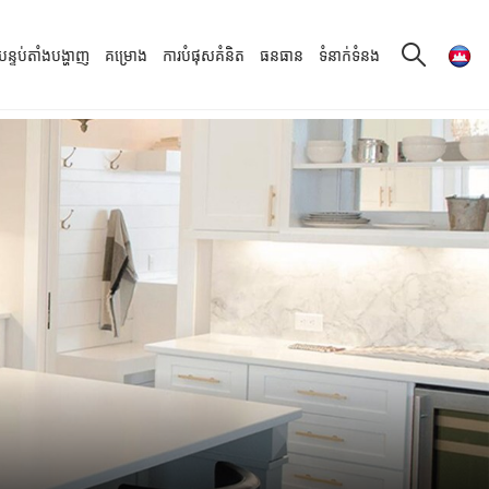
បន្ទប់តាំងបង្ហាញ
គម្រោង
ការបំផុសគំនិត
ធនធាន
ទំនាក់ទំនង