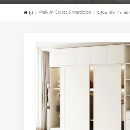
ផ្ទះ
Walk-In Closet & Wardrobe
បន្ទប់គេងមេ
ការរចន
/
/
/