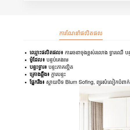
ការណែនាំផលិតផល
ឈ្មោះផលិតផល៖
ការរចនាចុងខ្ពស់រលោង ទ្វារឈើ បន
ម៉ូដែល៖
បន្ទប់គេងមេ
បន្ទះទ្វារ៖
បន្ទះភាគល្អិត
គ្រោងឆ្អឹង៖
ក្តារបន្ទះ
ស្លាយបិទ Blum Sofing, ព្យួរសំលៀកបំពាក់,
ផ្នែករឹង៖