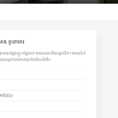
់គេង ទូខោអាវ
ើប
មានកន្លែងព្យួរ កន្លែងបត់ ថតឯកសារ និងបន្ទប់បើក។ វាមានទំហំ
សកំពូលសម្រាប់រចនាបថតុបតែងបែបទំនើប
DP/DDU