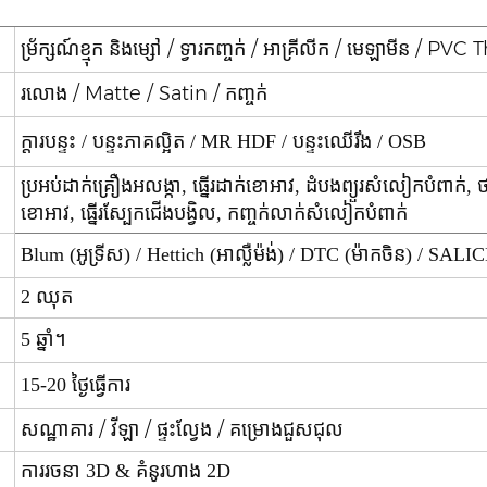
ម្រ័ក្សណ៍ខ្មុក និងម្សៅ / ទ្វារកញ្ចក់ / អាគ្រីលីក / មេឡាមីន / P
រលោង / Matte / Satin / កញ្ចក់
ក្តារបន្ទះ / បន្ទះភាគល្អិត / MR HDF / បន្ទះឈើរឹង / OSB
ប្រអប់ដាក់គ្រឿងអលង្កា, ធ្នើរដាក់ខោអាវ, ដំបងព្យួរសំលៀកបំពាក់, ថ
ខោអាវ, ធ្នើរស្បែកជើងបង្វិល, កញ្ចក់លាក់សំលៀកបំពាក់
Blum (អូទ្រីស) / Hettich (អាល្លឺម៉ង់) / DTC (ម៉ាកចិន) / SALIC
2 ឈុត
5 ឆ្នាំ។
15-20 ថ្ងៃធ្វើការ
សណ្ឋាគារ / វីឡា / ផ្ទះល្វែង / គម្រោងជួសជុល
ការរចនា 3D & គំនូរហាង 2D