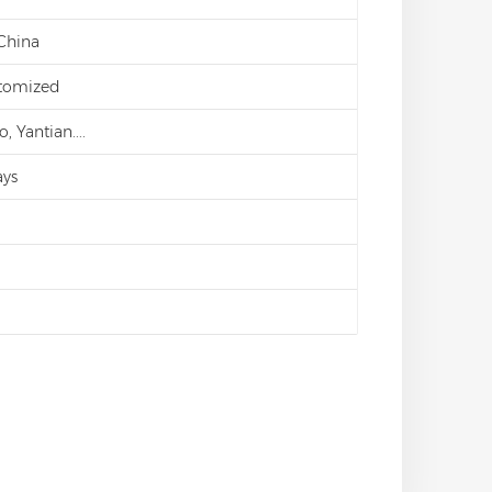
 China
stomized
 Yantian....
ays
d