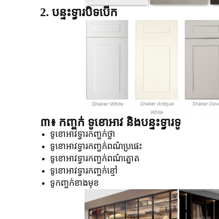
2. បន្ទះទ្វារបិទបើក
៣៖ កញ្ចក់
ទូខោអាវ និងបន្ទះទ្វារទូ
ទូខោអាវទ្វារកញ្ចក់ថ្លា
ទូខោអាវទ្វារកញ្ចក់ពណ៌ប្រផេះ
ទូខោអាវទ្វារកញ្ចក់ពណ៌ត្នោត
ទូខោអាវទ្វារកញ្ចក់ខ្មៅ
ទូកញ្ចក់ខាងមុខ