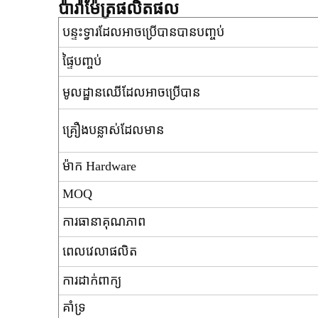
ប៉ារ៉ាម៉ែត្រផលិតផល
បន្ទះទ្វារដែលអាចប្រើបានបានបញ្ចប់
ផ្ទៃបញ្ចប់
មូលដ្ឋានឈើដែលអាចប្រើបាន
គ្រឿងបន្លាស់ដែលមាន
ម៉ាក Hardware
MOQ
ការធានាគុណភាព
ពេលវេលាផលិត
ការដាក់ពាក្យ
គាំទ្រ