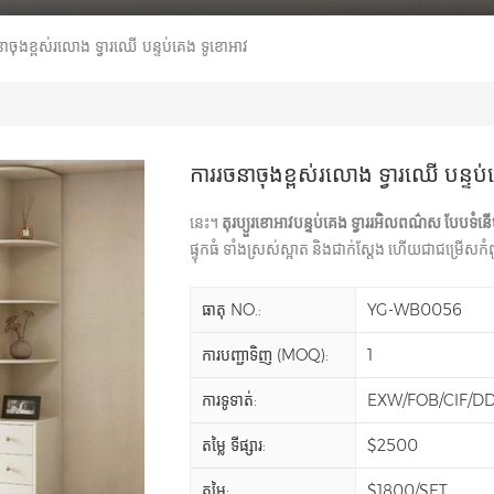
ាចុងខ្ពស់រលោង ទ្វារឈើ បន្ទប់គេង ទូខោអាវ
ការរចនាចុងខ្ពស់រលោង ទ្វារឈើ បន្ទប
នេះ។
តុរប្យួរខោអាវបន្ទប់គេង ទ្វាររអិលពណ៌ស បែបទំន
ផ្ទុកធំ ទាំងស្រស់ស្អាត និងជាក់ស្តែង ហើយជាជម្រើ
ធាតុ NO.:
YG-WB0056
ការបញ្ជាទិញ (MOQ):
1
ការទូទាត់:
EXW/FOB/CIF/D
តម្លៃ ទីផ្សារ:
$2500
តម្លៃ:
$1800/SET