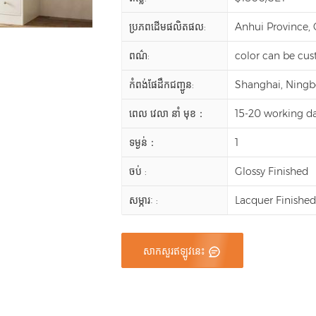
ប្រភពដើមផលិតផល:
Anhui Province,
ពណ៌:
color can be cu
កំពង់ផែដឹកជញ្ជូន:
Shanghai, Ningbo,
ពេល វេលា នាំ មុខ：
15-20 working d
ទម្ងន់：
1
ចប់ :
Glossy Finished
សម្ភារៈ :
Lacquer Finishe
សាកសួរឥឡូវនេះ