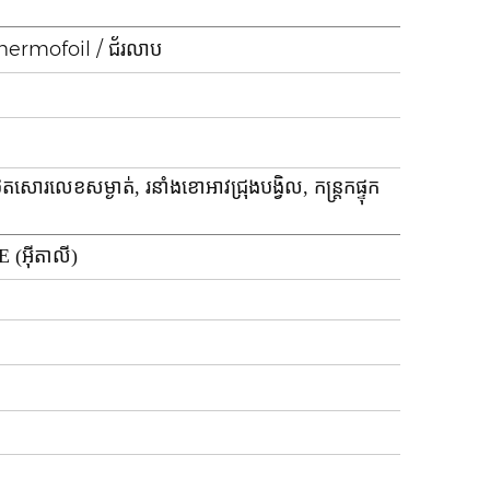
VC Thermofoil / ជ័រលាប
តសោរលេខសម្ងាត់, រនាំងខោអាវជ្រុងបង្វិល, កន្ត្រកផ្ទុក
E (អ៊ីតាលី)