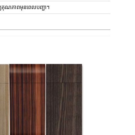
ិនិត្យគុណភាពមុនពេលបញ្ជា។