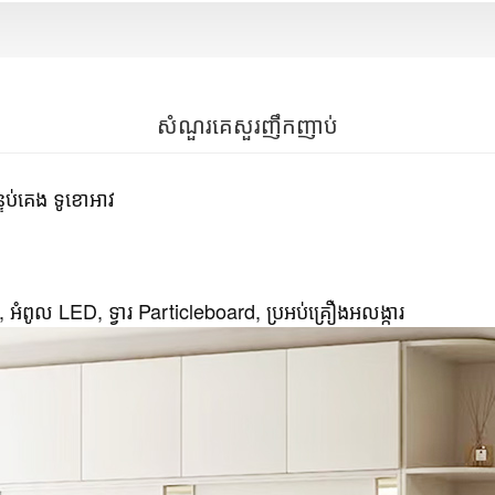
សំណួរគេសួរញឹកញាប់
្ទប់គេង ទូខោអាវ
 អំពូល LED, ទ្វារ Particleboard, ប្រអប់គ្រឿងអលង្ការ