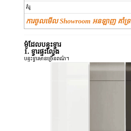
គំរូ
ការចូលមើល Showroom អនឡាញ គាំទ្រ
ម៉ូដែលបន្ទះទ្វារ
1. ទ្វារផ្ទះល្វែង
បន្ទះទ្វារមានច្រើនពណ៌។