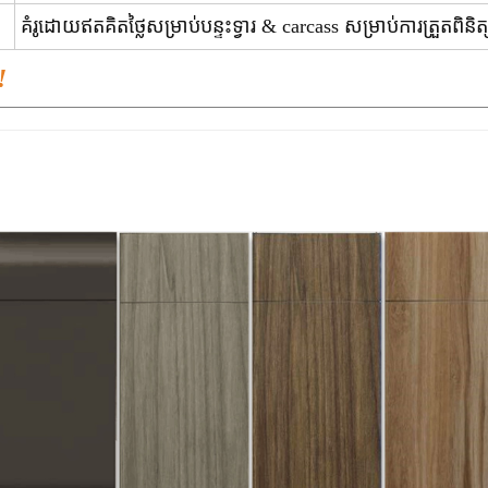
គំរូដោយឥតគិតថ្លៃសម្រាប់បន្ទះទ្វារ & carcass សម្រាប់ការត្រួតព
!