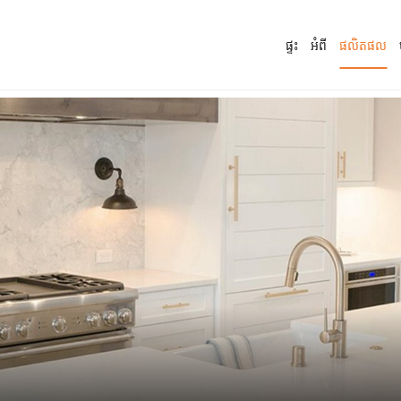
ផ្ទះ
អំពី
ផលិតផល