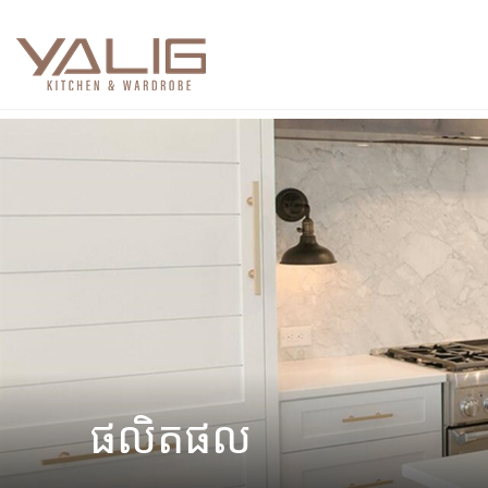
ផលិតផល