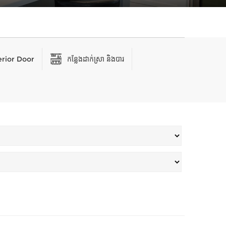
erior Door
កន្លែងដាក់ស្រា និងបារ