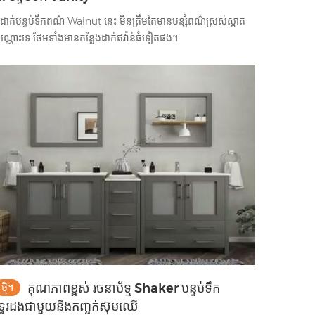
ូដាក់បន្ទប់ទឹកពណ៌ Walnut នេះ មិនត្រឹមតែមានបន្សំពណ៌ស្រស់ស្អាត
៉ុណ្ណោះទេ ថែមទាំងមានកន្លែងដាក់ឥវ៉ាន់ធំទៀតផង។
គុណភាពខ្ពស់ រចនាប័ទ្ម Shaker បន្ទប់ទឹក
ថ្មី។
្វេរដងជាមួយនឹងកញ្ចក់ស៊ុមឈើ