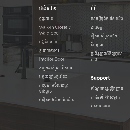
ផលិតផល
អំពី
ទូផ្ទះបាយ
ហេតុអ្វីជ្រើសរើសយើង
na
Walk-In Closet &
រោងចក្រ
Wardrobe
រឿង​របស់​ពួក​យើង
បង្គន់អនាម័យ
ទីបន្ទាល់
ទូបោកខោអាវ
ប្រព័ន្ធត្រួតពិនិត្យគុណ
Interior Door
ភាព
កន្លែងដាក់ស្រា និងបារ
បន្ទះជញ្ជាំងតុបតែង
Support
ការប្ដូរតាមបំណងផ្ទះ
សំណួរគេសួរញឹកញាប់
ទាំងមូល
ការថែទាំ និងសម្អាត
គ្រឿងសង្ហារិមច្រើនទៀត
ព័ត៌មានធានា