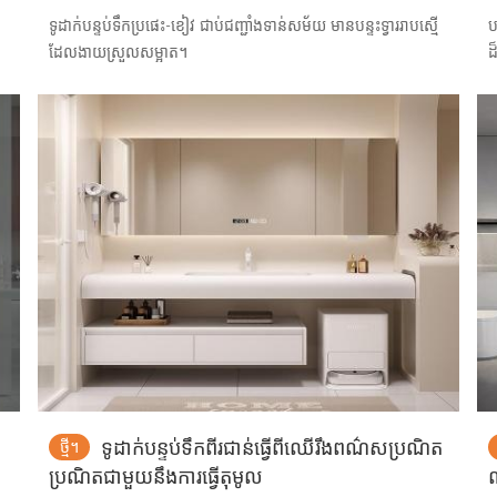
ទូដាក់បន្ទប់ទឹកប្រផេះ-ខៀវ ជាប់ជញ្ជាំងទាន់សម័យ មានបន្ទះទ្វាររាបស្មើ
ប
ដែលងាយស្រួលសម្អាត។
ដ
ទូដាក់បន្ទប់ទឹកពីរជាន់ធ្វើពីឈើរឹងពណ៌សប្រណិត
ថ្មី។
ប្រណិតជាមួយនឹងការធ្វើតុមូល
ណ