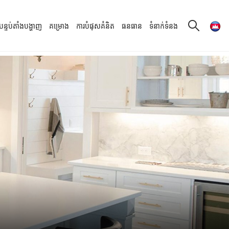
បន្ទប់តាំងបង្ហាញ
គម្រោង
ការបំផុសគំនិត
ធនធាន
ទំនាក់ទំនង