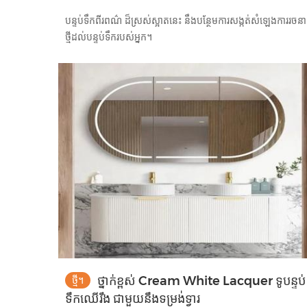
បន្ទប់ទឹកពីរពណ៌ ដ៏ស្រស់ស្អាតនេះ នឹងបន្ថែមការសង្កត់សំឡេងការរចនា
ថ្មីដល់បន្ទប់ទឹករបស់អ្នក។
ថ្នាក់ខ្ពស់ Cream White Lacquer ទូបន្ទប់
ថ្មី។
ទឹកឈើរឹង ជាមួយនឹងទម្រង់ទ្វារ