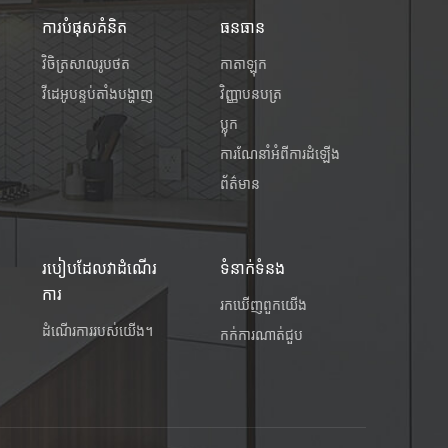
ការបំផុសគំនិត
ធនធាន
វិចិត្រសាលរូបថត
កាតាឡុក
វីដេអូបន្ទប់តាំងបង្ហាញ
វិញ្ញាបនបត្រ
ប្លុក
ការណែនាំអំពីការដំឡើង
ព័ត៌មាន
របៀបដែលវាដំណើរ
ទំនាក់ទំនង
ការ
រក​ឃើញ​ពួក​យើង
ដំណើរការរបស់យើង។
កក់ការណាត់ជួប