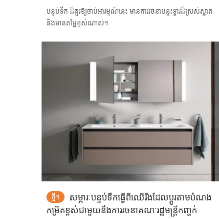
បន្ទប់ទឹក ដ៏គួរឱ្យចាប់អារម្មណ៍នេះ មានការរចនាបន្ទះទ្វារដ៏ស្រស់ស្អាត
និងមានតម្លៃខ្ពស់ណាស់។
សម្ភារៈបន្ទប់ទឹកធ្វើពីឈើរឹងដែលប្ដូរតាមបំណង
ថ្មី។
កម្រិតខ្ពស់ជាមួយនឹងការរចនាគណៈរដ្ឋមន្ត្រីកញ្ចក់