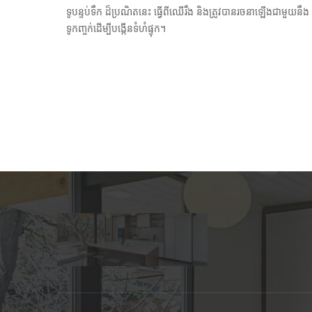
ទូបន្ទប់ទឹក ដ៏ប្រណិតនេះ ធ្វើពីឈើរឹង និងត្រូវបានរចនាឡើងជាមួយនឹង
ទូកញ្ចក់ដើម្បីបង្កើនទំហំផ្ទុក។