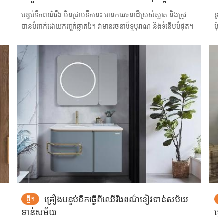
បន្ទប់ទឹកពណ៌រឹង មិនជ្រាបទឹកនេះ មានការរចនាដ៏ស្រស់ស្អាត និងត្រូវ
ទ
បានបំពាក់ដោយកញ្ចក់ឆ្លាតវៃ។ វាមានរចនាប័ទ្មបុរាណ និងទំនើបបំផុត។
ប
គ្រឿងបន្ទប់ទឹកធ្វើពីឈើរឹងពណ៌ខៀវទាន់សម័យ
ថ្មី។
ទាន់សម័យ
ទ