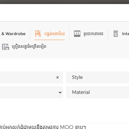
t & Wardrobe
បង្គន់អនាម័យ
ទូបោកខោអាវ
Int
គ្រឿងសង្ហារិមច្រើនទៀត
✕
រាប់អ្នកលក់ដុំជាមួយនឹងតម្រូវការ MOQ ទាប។