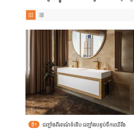
ជញ្ជាំងពីរពណ៌ទំនើប ជញ្ជាំងបន្ទប់ទឹកឈើរឹង
ថ្មី។