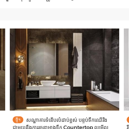
សណ្ឋាគារទំនើបលំដាប់ខ្ពស់ បន្ទប់ទឹកឈើរឹង
ថ្មី។
ជាមួយនឹងការរចនាអាងទឹក Countertop ល្អមើល
រ