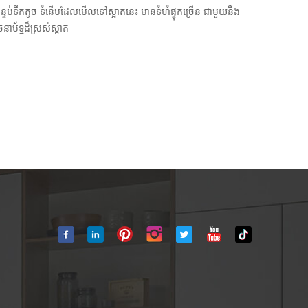
ន្ទប់ទឹកតូច ទំនើបដែលមើលទៅស្អាតនេះ មានទំហំផ្ទុកច្រើន ជាមួយនឹង
ចនាប័ទ្មដ៏ស្រស់ស្អាត