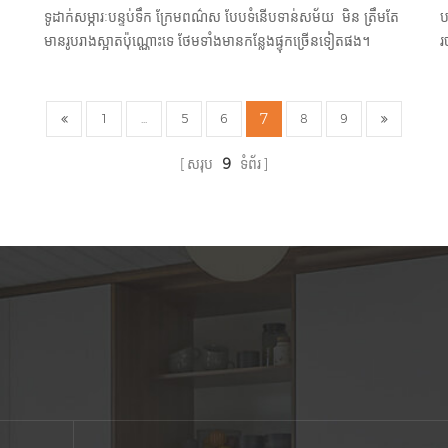
ទូដាក់សម្ភារៈបន្ទប់ទឹក ក្រែមពណ៌ស បែបទំនើបទាន់សម័យ មិន ត្រឹមតែ
ប
មានរូបរាងស្អាតប៉ុណ្ណោះទេ ថែមទាំងមានកន្លែងផ្ទុកច្រើនទៀតផង។
រ
7
1
...
5
6
8
9
សរុប
9
ទំព័រ