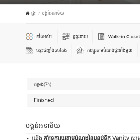
ផ្ទះ
បង្គន់អនាម័យ
/
ទាំងអស់។
ទូផ្ទះបាយ
Walk-in Close
បន្ទះជញ្ជាំងតុបតែង
ការប្ដូរតាមបំណងផ្ទះទាំងមូល
តម្រង(74)
បង្គន់អនាម័យ
យើង
គាំទ្រការប្ដូរតាមបំណងនៃបន្ទប់ទឹក Vanity
សម្