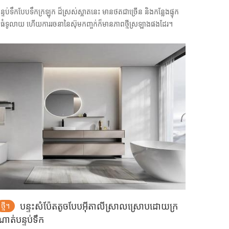
ន្ទប់ទឹកបែបទឹកក្រឡុក ដ៏ស្រស់ស្អាតនេះ មានថតជាច្រើន និងកន្លែងផ្ទុក
៏ធំទូលាយ ហើយការរចនានៃស៊ុមកញ្ចក់ក៏មានភាពថ្មីស្រឡាងផងដែរ។
បន្ទះ​សំប៉ែត​តូច​បែប​អ៊ីតាលី​ស្រាល​ស្រោប​ដោយ​ក្រ
ថ្មី។
ាត់​បន្ទប់ទឹក