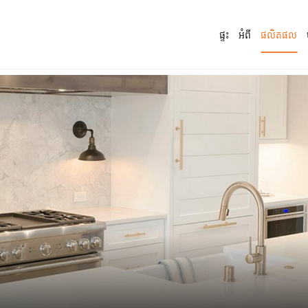
ផ្ទះ
អំពី
ផលិតផល