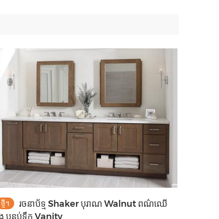
រចនាប័ទ្ម Shaker បុរាណ Walnut ពណ៌ឈើ
ថ្មី។
ឹង បន្ទប់ទឹក Vanity